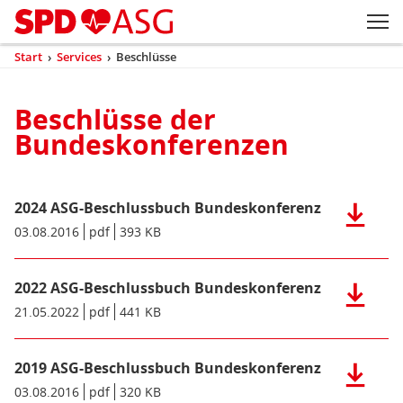
Zum Inhaltsbereich der Seite
Zum Fußbereich der Seite
Kopfbereich
Sprungmarken-
Hauptnavigation
M
Navigation
ei
Start
›
Services
›
Beschlüsse
(aktuell)
Sie
sind
Inhaltsbereich
hier
Beschlüsse der
Beschlüsse
Bundeskonferenzen
2024 ASG-Beschlussbuch Bundeskonferenz
Herunter
der
Datum/Gültigkeit:
03.08.2016
Dateiformat:
pdf
Dateigröße:
393 KB
Metadaten:
Datei:
2024
2022 ASG-Beschlussbuch Bundeskonferenz
ASG-
Herunter
Beschlus
der
Datum/Gültigkeit:
21.05.2022
Dateiformat:
pdf
Dateigröße:
441 KB
Metadaten:
Bundesko
Datei:
(pdf),
2022
393
2019 ASG-Beschlussbuch Bundeskonferenz
ASG-
Herunter
KB)
Beschlus
der
Datum/Gültigkeit:
03.08.2016
Dateiformat:
pdf
Dateigröße:
320 KB
Metadaten: