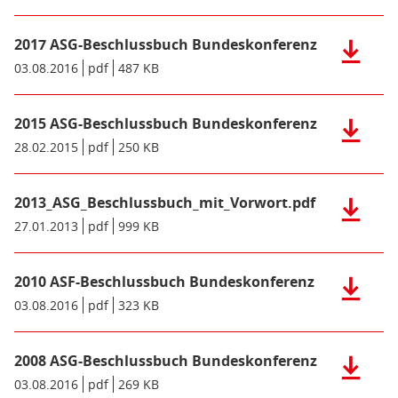
Bundesko
Datei:
(pdf),
2019
441
2017 ASG-Beschlussbuch Bundeskonferenz
ASG-
Herunter
KB)
Beschlus
der
Datum/Gültigkeit:
03.08.2016
Dateiformat:
pdf
Dateigröße:
487 KB
Metadaten:
Bundesko
Datei:
(pdf),
2017
320
2015 ASG-Beschlussbuch Bundeskonferenz
ASG-
Herunter
KB)
Beschlus
der
Datum/Gültigkeit:
28.02.2015
Dateiformat:
pdf
Dateigröße:
250 KB
Metadaten:
Bundesko
Datei:
(pdf),
2015
487
2013_ASG_Beschlussbuch_mit_Vorwort.pdf
ASG-
Herunter
KB)
Beschlus
der
Datum/Gültigkeit:
27.01.2013
Dateiformat:
pdf
Dateigröße:
999 KB
Metadaten:
Bundesko
Datei:
(pdf),
2013_ASG
250
2010 ASF-Beschlussbuch Bundeskonferenz
(pdf),
Herunter
KB)
999
der
Datum/Gültigkeit:
03.08.2016
Dateiformat:
pdf
Dateigröße:
323 KB
Metadaten:
KB)
Datei:
2010
2008 ASG-Beschlussbuch Bundeskonferenz
ASF-
Herunter
Beschlus
der
Datum/Gültigkeit:
03.08.2016
Dateiformat:
pdf
Dateigröße:
269 KB
Metadaten: