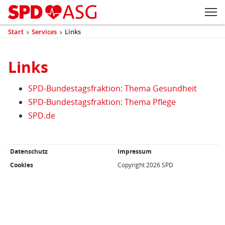
Zum Inhaltsbereich der Seite
Zum Fußbereich der Seite
Kopfbereich
Sprungmarken-
Hauptnavigation
M
Navigation
ei
Start
›
Services
›
Links
(aktuell)
Sie
sind
Inhaltsbereich
hier
Links
Links
SPD-Bundestagsfraktion: Thema Gesundheit
SPD-Bundestagsfraktion: Thema Pflege
SPD.de
Fußbereich
Datenschutz
Impressum
Weiterführende
Links/Kleingedrucktes
Cookies
Copyright 2026 SPD