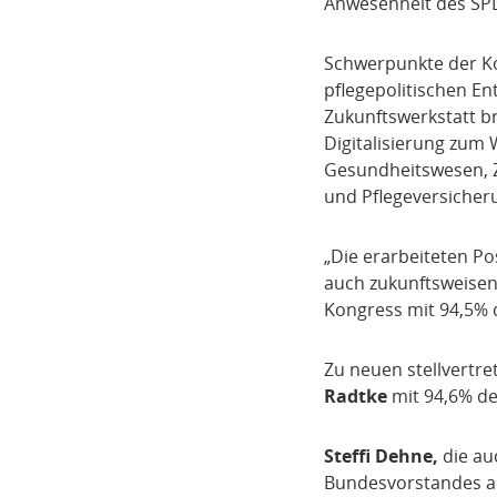
Anwesenheit des SP
Schwerpunkte der Ko
pflegepolitischen E
Zukunftswerkstatt b
Digitalisierung zum 
Gesundheitswesen, Z
und Pflegeversiche
„Die erarbeiteten Po
auch zukunftsweisend
Kongress mit 94,5%
Zu neuen stellvert
Radtke
mit 94,6% d
Steffi Dehne,
die au
Bundesvorstandes au