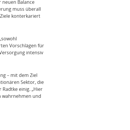
er neuen Balance
ierung muss überall
iele konterkariert
 „sowohl
rten Vorschlägen für
 Versorgung intensiv
ng – mit dem Ziel
tionären Sektor, die
 Radtke einig. „Hier
ken wahrnehmen und