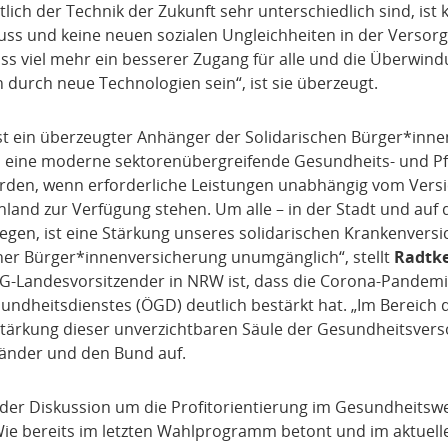
lich der Technik der Zukunft sehr unterschiedlich sind, ist k
s und keine neuen sozialen Ungleichheiten in der Versorgu
muss viel mehr ein besserer Zugang für alle und die Überwin
durch neue Technologien sein“, ist sie überzeugt.
st ein überzeugter Anhänger der Solidarischen Bürger*inne
in eine moderne sektorenübergreifende Gesundheits- und Pfl
erden, wenn erforderliche Leistungen unabhängig vom Versi
land zur Verfügung stehen. Um alle – in der Stadt und auf 
legen, ist eine Stärkung unseres solidarischen Krankenver
ner Bürger*innenversicherung unumgänglich“, stellt
Radtk
SG-Landesvorsitzender in NRW ist, dass die Corona-Pandemi
sundheitsdienstes (ÖGD) deutlich bestärkt hat. „Im Bereich
Stärkung dieser unverzichtbaren Säule der Gesundheitsverso
änder und den Bund auf.
n der Diskussion um die Profitorientierung im Gesundheits
ie bereits im letzten Wahlprogramm betont und im aktuelle