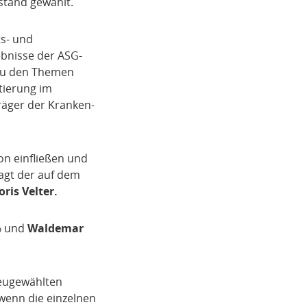
tand gewählt.
s- und
ebnisse der ASG-
 zu den Themen
tierung im
räger der Kranken-
on einfließen und
sagt der auf dem
oris Velter.
% und
Waldemar
neugewählten
wenn die einzelnen