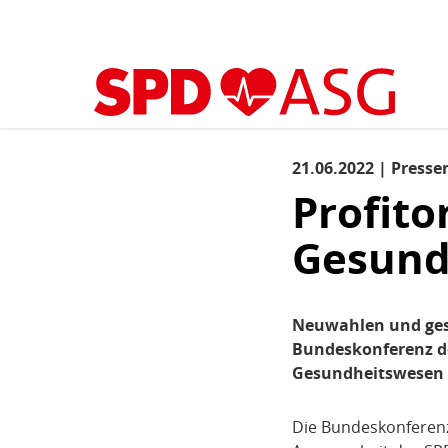
Kopfbereich
Sprungmarken-
Start
›
Aktuelles
›
Aktuelles
(aktuell)
Navigation
Sie
sind
Hauptnavigation
hier
21.06.2022 | Presse
Inhaltsbereich
Aktuelles
Profito
Gesund
Neuwahlen und gesu
Bundeskonferenz d
Gesundheitswesen 
Die Bundeskonferenz 