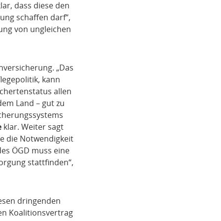
lar, dass diese den
ng schaffen darf“,
dung von ungleichen
nversicherung. „Das
egepolitik, kann
chertenstatus allen
dem Land – gut zu
sicherungssystems
e
klar. Weiter sagt
e die Notwendigkeit
 des ÖGD muss eine
rgung stattfinden“,
wesen dringenden
n Koalitionsvertrag