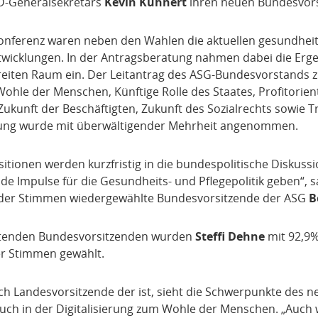
D-Generalsekretärs
Kevin Kühnert
ihren neuen Bundesvors
nferenz waren neben den Wahlen die aktuellen gesundheit
ntwicklungen. In der Antragsberatung nahmen dabei die Erg
reiten Raum ein. Der Leitantrag des ASG-Bundesvorstands
Wohle der Menschen, Künftige Rolle des Staates, Profitorien
ukunft der Beschäftigten, Zukunft des Sozialrechts sowie T
rung wurde mit überwältigender Mehrheit angenommen.
sitionen werden kurzfristig in die bundespolitische Diskussi
e Impulse für die Gesundheits- und Pflegepolitik geben“, 
 der Stimmen wiedergewählte Bundesvorsitzende der ASG
B
retenden Bundesvorsitzenden wurden
Steffi Dehne
mit 92,9
er Stimmen gewählt.
ch Landesvorsitzende der ist, sieht die Schwerpunkte des 
ch in der Digitalisierung zum Wohle der Menschen. „Auch 