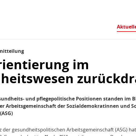
Zum Inhaltsbereich der Seite
Zum Fußbereich der Seite
Aktuell
mitteilung
rientierung im
heitswesen zurückd
ndheits- und pflegepolitische Positionen standen im B
er Arbeitsgemeinschaft der
Sozialdemokratinnen
und So
(ASG)
der gesundheitspolitischen Arbeitsgemeinschaft (ASG) hat i