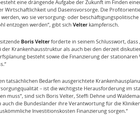
 besteht eine drängende Aufgabe der Zukunft im Finden ein
 Wirtschaftlichkeit und Daseinsvorsorge. Die Profitorient
werden, wo sie versorgung- oder beschäftigungspolitische Z
l entzogen werden“, gibt sich
Velter
kämpferisch.
sitzende
Boris Velter
forderte in seinem Schlusswort, dass
der Krankenhausstruktur als auch bei den derzeit diskutie
rfsplanung besteht sowie die Finanzierung der stationären
s.“
den tatsächlichen Bedarfen ausgerichtete Krankenhausplanu
rsorgungqualität – ist die wichtigste Herausforderung im sta
en muss“, sind sich Boris Velter, Steffi Dehne und Waldemar
 auch die Bundesländer ihre Verantwortung für die Klini
auskömmliche Investitionskosten Finanzierung sorgen.“