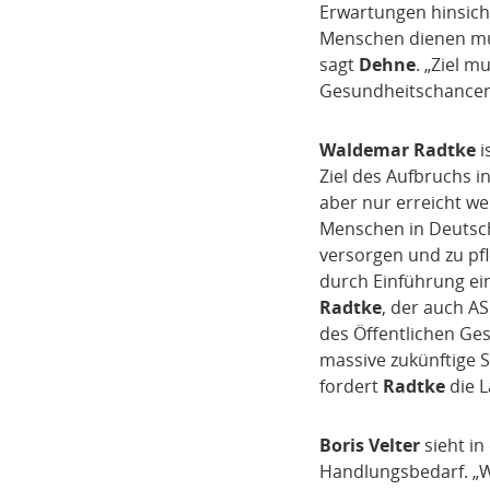
Erwartungen hinsicht
Menschen dienen mus
sagt
Dehne
. „Ziel 
Gesundheitschancen 
Waldemar Radtke
i
Ziel des Aufbruchs 
aber nur erreicht w
Menschen in Deutsch
versorgen und zu pf
durch Einführung ei
Radtke
, der auch A
des Öffentlichen Ge
massive zukünftige 
fordert
Radtke
die L
Boris Velter
sieht i
Handlungsbedarf. „W